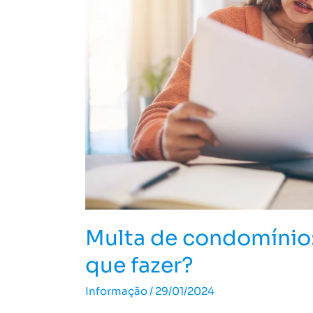
e
o
que
fazer?
Multa de condomínio:
que fazer?
Informação
/
29/01/2024