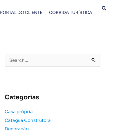
PORTAL DO CLIENTE
CORRIDA TURÍSTICA
P
e
s
q
u
Categorias
i
s
Casa própria
a
Cataguá Construtora
r
p
Decoração