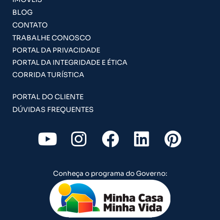
BLOG
CONTATO
TRABALHE CONOSCO
PORTAL DA PRIVACIDADE
PORTAL DA INTEGRIDADE E ÉTICA
CORRIDA TURÍSTICA
PORTAL DO CLIENTE
DÚVIDAS FREQUENTES
Y
I
F
L
P
o
n
a
i
i
u
s
c
n
n
Conheça o programa do Governo:
t
t
e
k
t
u
a
b
e
e
b
g
o
d
r