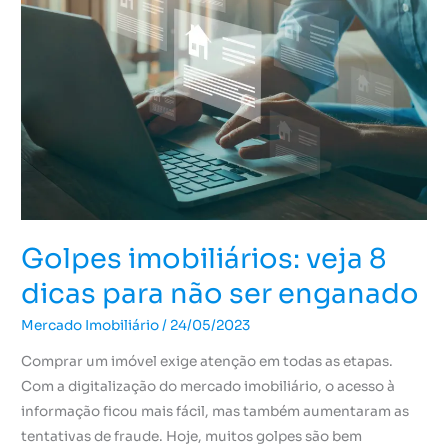
veja
8
dicas
para
não
ser
enganado
Golpes imobiliários: veja 8
dicas para não ser enganado
Mercado Imobiliário
/
24/05/2023
Comprar um imóvel exige atenção em todas as etapas.
Com a digitalização do mercado imobiliário, o acesso à
informação ficou mais fácil, mas também aumentaram as
tentativas de fraude. Hoje, muitos golpes são bem