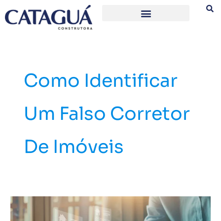
Ir
para
o
conteúdo
Como Identificar
Um Falso Corretor
De Imóveis
Golpes
imobiliários: