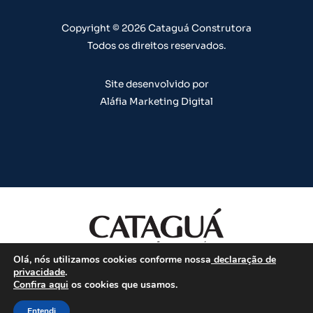
a
k
n
s
m
t
Copyright © 2026 Cataguá Construtora
Todos os direitos reservados.
Site desenvolvido por
Aláfia Marketing Digital
Olá, nós utilizamos cookies conforme nossa
declaração de
Todos os direitos reservados.
privacidade
.
Confira aqui
os cookies que usamos.
CHAT
Entendi