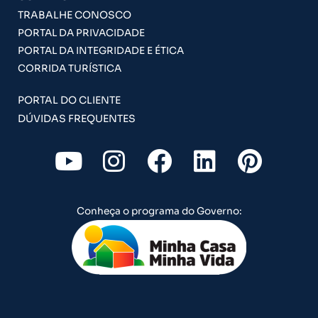
TRABALHE CONOSCO
PORTAL DA PRIVACIDADE
PORTAL DA INTEGRIDADE E ÉTICA
CORRIDA TURÍSTICA
PORTAL DO CLIENTE
DÚVIDAS FREQUENTES
Y
I
F
L
P
o
n
a
i
i
u
s
c
n
n
Conheça o programa do Governo:
t
t
e
k
t
u
a
b
e
e
b
g
o
d
r
e
r
o
i
e