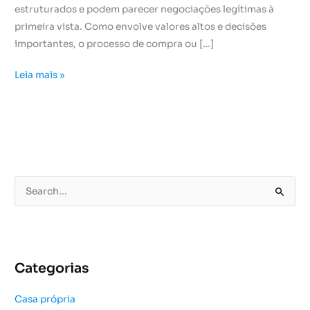
estruturados e podem parecer negociações legítimas à
primeira vista. Como envolve valores altos e decisões
importantes, o processo de compra ou […]
Leia mais »
P
e
s
q
u
Categorias
i
s
Casa própria
a