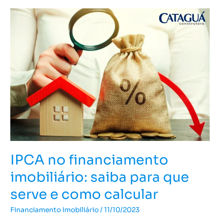
IPCA
no
financiamento
imobiliário:
saiba
para
que
serve
e
como
calcular
IPCA no financiamento
imobiliário: saiba para que
serve e como calcular
Financiamento Imobiliário
/
11/10/2023