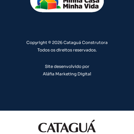
u
a
b
e
e
b
g
o
d
r
e
r
o
i
e
a
k
n
s
m
t
Copyright © 2026 Cataguá Construtora
Todos os direitos reservados.
Site desenvolvido por
Aláfia Marketing Digital