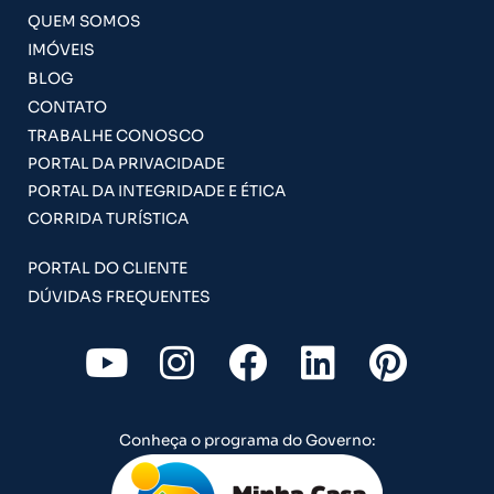
QUEM SOMOS
IMÓVEIS
BLOG
CONTATO
TRABALHE CONOSCO
PORTAL DA PRIVACIDADE
PORTAL DA INTEGRIDADE E ÉTICA
CORRIDA TURÍSTICA
PORTAL DO CLIENTE
DÚVIDAS FREQUENTES
Y
I
F
L
P
o
n
a
i
i
u
s
c
n
n
Conheça o programa do Governo:
t
t
e
k
t