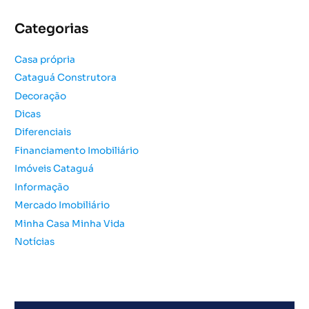
q
u
Categorias
i
s
Casa própria
a
Cataguá Construtora
r
Decoração
p
o
Dicas
r
Diferenciais
:
Financiamento Imobiliário
Imóveis Cataguá
Informação
Mercado Imobiliário
Minha Casa Minha Vida
Notícias