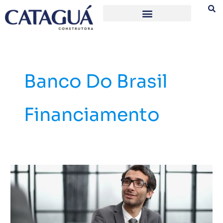
Ir
para
o
conteúdo
Banco Do Brasil
Financiamento
Financiamento
imobiliário
para
funcionário
público: