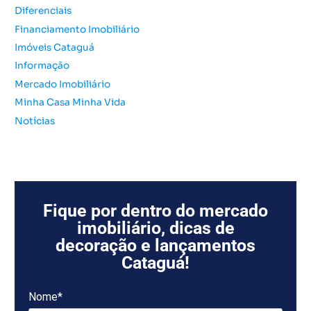
r
Diferenciais
:
Financiamento Imobiliário
Imóveis Cataguá
Informação
Mercado Imobiliário
Minha Casa Minha Vida
Notícias
Fique por dentro do mercado
imobiliário, dicas de
decoração e lançamentos
Cataguá!
Nome*