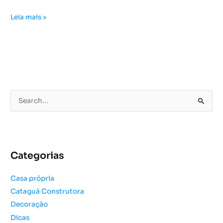
Leia mais »
P
e
s
q
u
Categorias
i
s
Casa própria
a
Cataguá Construtora
r
Decoração
p
o
Dicas