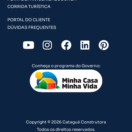
CORRIDA TURÍSTICA
PORTAL DO CLIENTE
DÚVIDAS FREQUENTES
Y
I
F
L
P
o
n
a
i
i
u
s
c
n
n
Conheça o programa do Governo:
t
t
e
k
t
u
a
b
e
e
b
g
o
d
r
e
r
o
i
e
a
k
n
s
m
t
Copyright © 2026 Cataguá Construtora
Todos os direitos reservados.