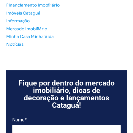
:
Financiamento Imobiliário
Imóveis Cataguá
Informação
Mercado Imobiliário
Minha Casa Minha Vida
Notícias
Fique por dentro do mercado
imobiliário, dicas de
decoração e lançamentos
Cataguá!
Nome*