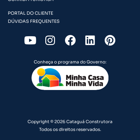
PORTAL DO CLIENTE
DÚVIDAS FREQUENTES
Y
I
F
L
P
o
n
a
i
i
u
s
c
n
n
Conheça o programa do Governo:
t
t
e
k
t
u
a
b
e
e
b
g
o
d
r
e
r
o
i
e
a
k
n
s
m
t
Copyright © 2026 Cataguá Construtora
Todos os direitos reservados.