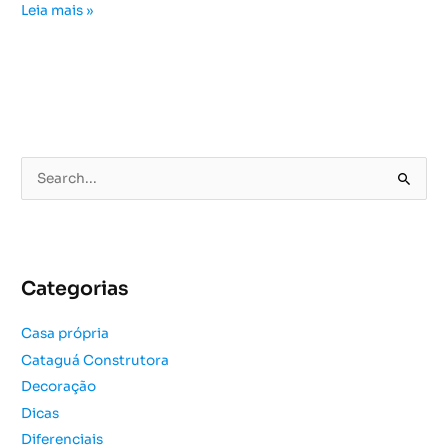
Leia mais »
P
e
s
q
u
Categorias
i
s
Casa própria
a
Cataguá Construtora
r
Decoração
p
o
Dicas
r
Diferenciais