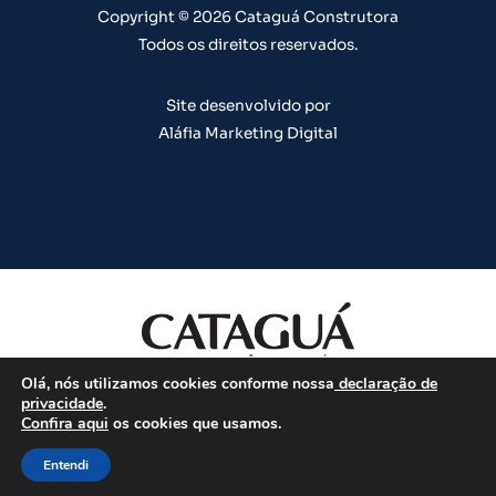
m
t
Copyright © 2026 Cataguá Construtora
Todos os direitos reservados.
Site desenvolvido por
Aláfia Marketing Digital
Olá, nós utilizamos cookies conforme nossa
declaração de
Todos os direitos reservados.
privacidade
.
Confira aqui
os cookies que usamos.
CHAT
Entendi