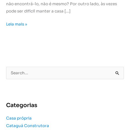
não encontrá-lo, não é mesmo? Por outro lado, às vezes
pode ser difícil manter a casa […]
Leia mais »
P
e
s
q
u
Categorias
i
s
Casa própria
a
Cataguá Construtora
r