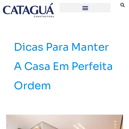
Ir
para
o
conteúdo
Dicas Para Manter
A Casa Em Perfeita
Ordem
8
dicas