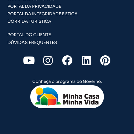
PORTAL DA PRIVACIDADE
PORTAL DA INTEGRIDADE E ÉTICA
CORRIDA TURÍSTICA
PORTAL DO CLIENTE
DÚVIDAS FREQUENTES
Y
I
F
L
P
o
n
a
i
i
u
s
c
n
n
Conheça o programa do Governo:
t
t
e
k
t
u
a
b
e
e
b
g
o
d
r
e
r
o
i
e
a
k
n
s