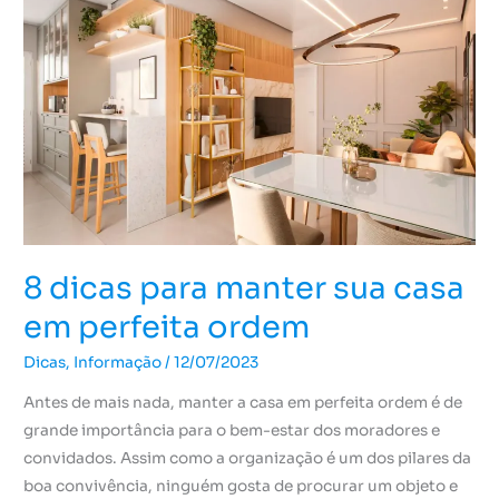
para
manter
sua
casa
em
perfeita
ordem
8 dicas para manter sua casa
em perfeita ordem
Dicas
,
Informação
/
12/07/2023
Antes de mais nada, manter a casa em perfeita ordem é de
grande importância para o bem-estar dos moradores e
convidados. Assim como a organização é um dos pilares da
boa convivência, ninguém gosta de procurar um objeto e