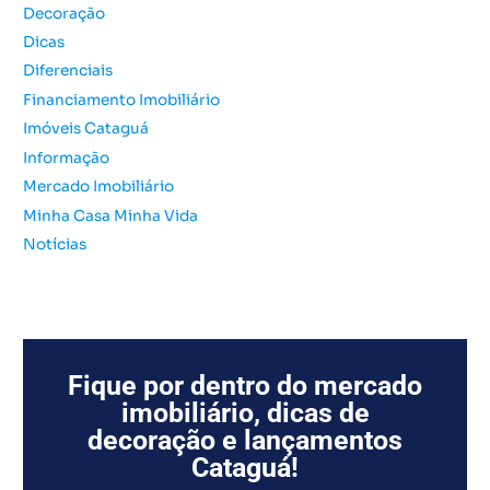
Decoração
p
o
Dicas
r
Diferenciais
:
Financiamento Imobiliário
Imóveis Cataguá
Informação
Mercado Imobiliário
Minha Casa Minha Vida
Notícias
Fique por dentro do mercado
imobiliário, dicas de
decoração e lançamentos
Cataguá!