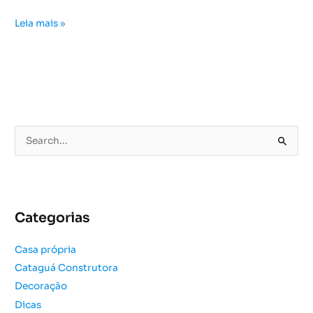
Leia mais »
P
e
s
q
u
Categorias
i
s
Casa própria
a
Cataguá Construtora
r
Decoração
p
o
Dicas