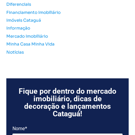
r
Diferenciais
:
Financiamento Imobiliário
Imóveis Cataguá
Informação
Mercado Imobiliário
Minha Casa Minha Vida
Notícias
Fique por dentro do mercado
imobiliário, dicas de
decoração e lançamentos
Cataguá!
Nome*