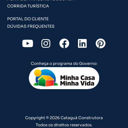
CORRIDA TURÍSTICA
PORTAL DO CLIENTE
DÚVIDAS FREQUENTES
Y
I
F
L
P
o
n
a
i
i
u
s
c
n
n
Conheça o programa do Governo:
t
t
e
k
t
u
a
b
e
e
b
g
o
d
r
e
r
o
i
e
a
k
n
s
m
t
Copyright © 2026 Cataguá Construtora
Todos os direitos reservados.