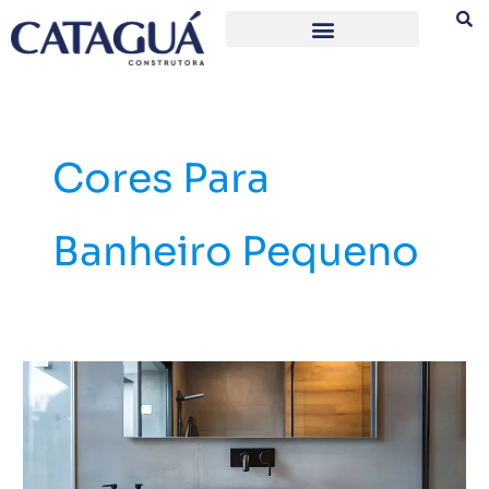
Ir
para
o
conteúdo
Cores Para
Banheiro Pequeno
5
dicas
de
decoração
para