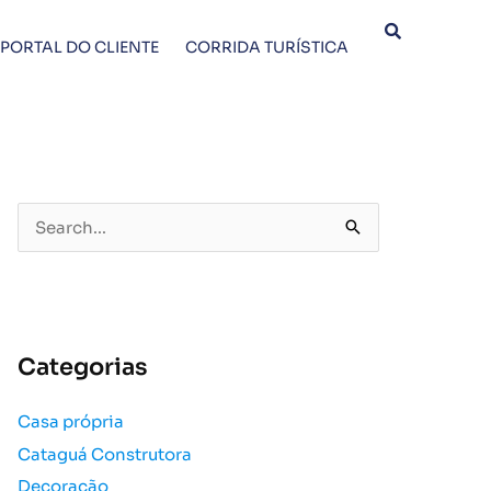
PORTAL DO CLIENTE
CORRIDA TURÍSTICA
P
e
s
q
u
Categorias
i
s
Casa própria
a
Cataguá Construtora
r
p
Decoração