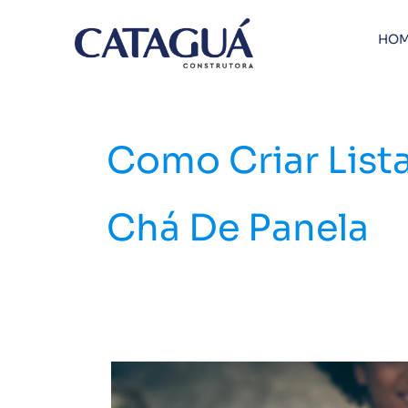
Ir
para
HOM
o
conteúdo
Como Criar List
Chá De Panela
Chá
de