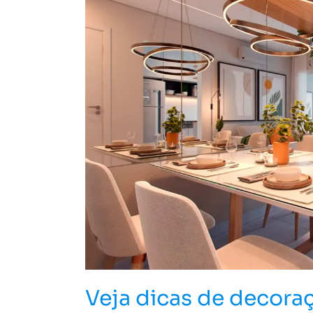
de
decoração
para
apartamentos
pequenos
Veja dicas de decora