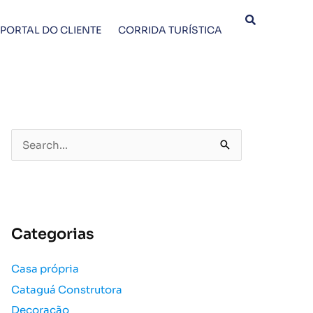
PORTAL DO CLIENTE
CORRIDA TURÍSTICA
P
e
s
q
u
Categorias
i
s
Casa própria
a
Cataguá Construtora
r
p
Decoração