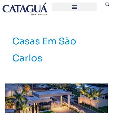
Ir
para
o
conteúdo
Casas Em São
Carlos
Conheça
o
Reserva
Jacarandá
2,