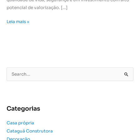
potencial de valorização. […]
Leia mais »
P
e
s
q
u
Categorias
i
s
Casa própria
a
Cataguá Construtora
r
Decoração
p