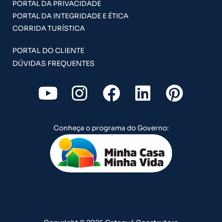
PORTAL DA PRIVACIDADE
PORTAL DA INTEGRIDADE E ÉTICA
CORRIDA TURÍSTICA
PORTAL DO CLIENTE
DÚVIDAS FREQUENTES
Y
I
F
L
P
o
n
a
i
i
u
s
c
n
n
Conheça o programa do Governo:
t
t
e
k
t
u
a
b
e
e
b
g
o
d
r
e
r
o
i
e
a
k
n
s