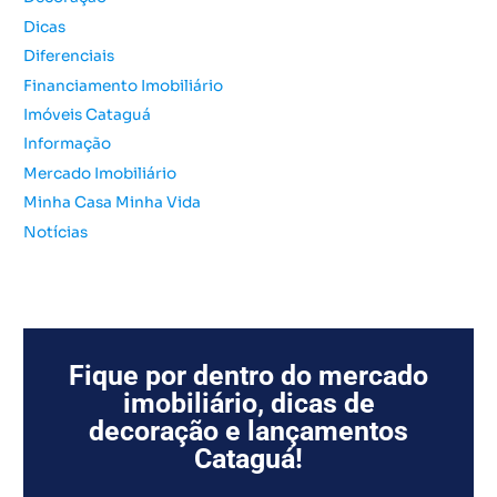
o
Dicas
r
Diferenciais
:
Financiamento Imobiliário
Imóveis Cataguá
Informação
Mercado Imobiliário
Minha Casa Minha Vida
Notícias
Fique por dentro do mercado
imobiliário, dicas de
decoração e lançamentos
Cataguá!