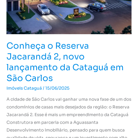
novo
lançamento
da
Cataguá
em
Conheça o Reserva
São
Carlos
Jacarandá 2, novo
lançamento da Cataguá em
São Carlos
Imóveis Cataguá
/
15/06/2025
A cidade de São Carlos vai ganhar uma nova fase de um dos
condomínios de casas mais desejados da região: o Reserva
Jacarandá 2. Esse é mais um empreendimento da Cataguá
Construtora em parceria com a Aguassanta
Desenvolvimento Imobiliário, pensado para quem busca
qualidade de vida, segurança e um investimento com alto