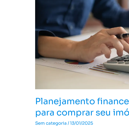
dicas
para
comprar
seu
imóvel
dos
sonhos
Planejamento financei
para comprar seu imó
Sem categoria
/
13/01/2025