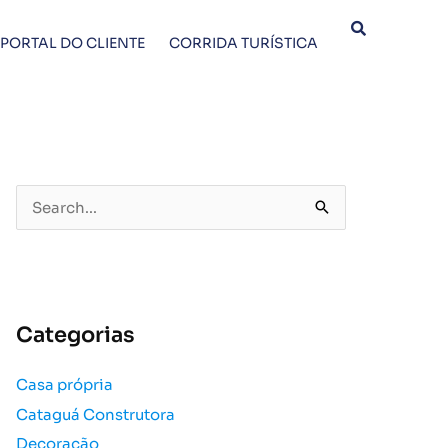
PORTAL DO CLIENTE
CORRIDA TURÍSTICA
P
e
s
q
u
Categorias
i
s
Casa própria
a
Cataguá Construtora
r
p
Decoração