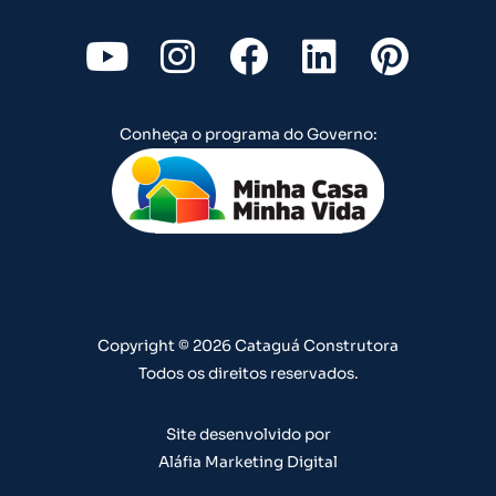
Y
I
F
L
P
o
n
a
i
i
u
s
c
n
n
Conheça o programa do Governo:
t
t
e
k
t
u
a
b
e
e
b
g
o
d
r
e
r
o
i
e
a
k
n
s
m
t
Copyright © 2026 Cataguá Construtora
Todos os direitos reservados.
Site desenvolvido por
Aláfia Marketing Digital