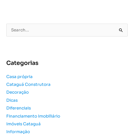
P
e
s
q
u
Categorias
i
s
Casa própria
a
Cataguá Construtora
r
Decoração
p
o
Dicas
r
Diferenciais
:
Financiamento Imobiliário
Imóveis Cataguá
Informação