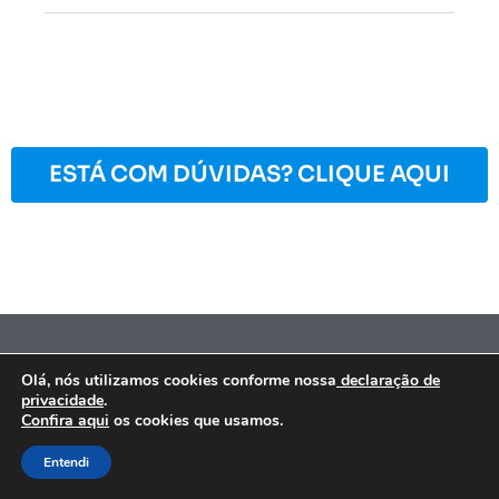
ESTÁ COM DÚVIDAS? CLIQUE AQUI
Olá, nós utilizamos cookies conforme nossa
declaração de
privacidade
.
Confira aqui
os cookies que usamos.
NÓS LIGAMOS PARA
CHAT
Entendi
VOCÊ!